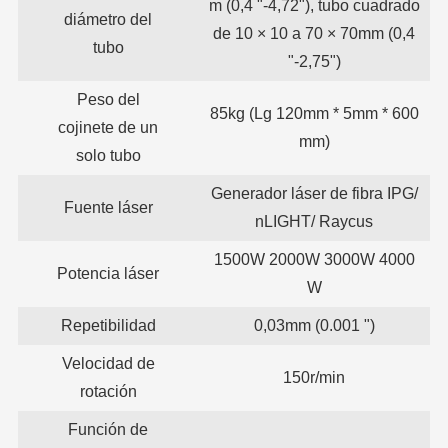
m (0,4 "-4,72"), tubo cuadrado
diámetro del
de 10 × 10 a 70 × 70mm (0,4
tubo
"-2,75")
Peso del
85kg (Lg 120mm * 5mm * 600
cojinete de un
mm)
solo tubo
Generador láser de fibra IPG/
Fuente láser
nLIGHT/ Raycus
1500W 2000W 3000W 4000
Potencia láser
W
Repetibilidad
0,03mm (0.001 ")
Velocidad de
150r/min
rotación
Función de